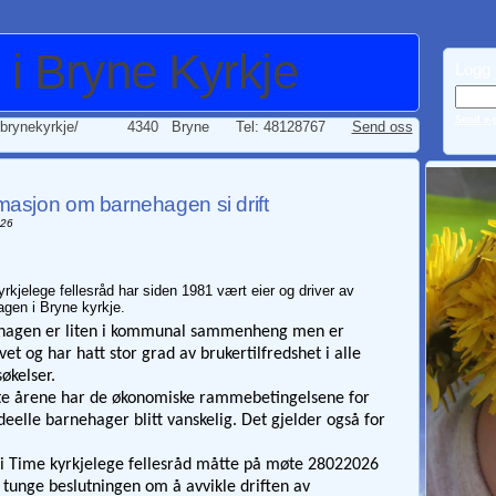
i Bryne Kyrkje
Logg i
Send e-p
brynekyrkje/
4340 Bryne
Tel: 48128767
Send oss
masjon om barnehagen si drift
026
rkjelege fellesråd har siden 1981 vært eier og driver av
gen i Bryne kyrkje.
hagen er liten i kommunal sammenheng men er
vet og har hatt stor grad av brukertilfredshet i alle
økelser.
te årene har de økonomiske rammebetingelsene for
deelle barnehager blitt vanskelig. Det gjelder også for
 i Time kyrkjelege fellesråd måtte på møte 28022026
 tunge beslutningen om å avvikle driften av