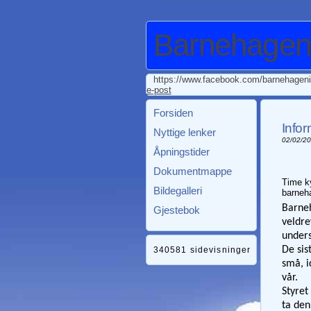
Barnehagen 
https://www.facebook.com/barnehageni
e-post
Forsiden
Infor
Nyttige lenker
02/02/2
Åpningstider
Dokumentmappe
Time ky
Bildegalleri
barneha
Barne
Gjestebok
veldre
unders
De sis
340581 sidevisninger
små, i
vår.
Styret
ta den