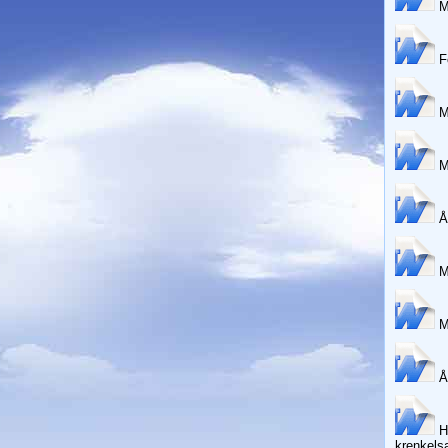
Må
Fo
M
M
År
M
Må
År
Ha
krenkels