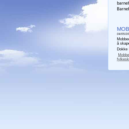
barneh
Barneh
MOB
04/05/2
Mobbeom
å skape
Dokke k
Mobbeo
fylkes