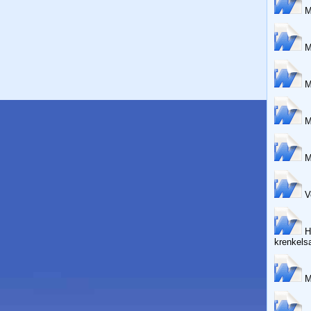
M
Må
M
Må
M
Ve
Ha
krenkels
Må