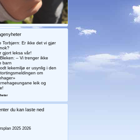
genyheter
 Torbjørn: Er ikke det vi gjør
 nok?
r gjort leksa vår!
Bleken: – Vi trenger ikke
e barn
odt lekemiljø er usynlig i den
stortingsmeldingen om
ehager»
arnehageungane leik og
e!
yheter
ter du kan laste ned
splan 2025 2026