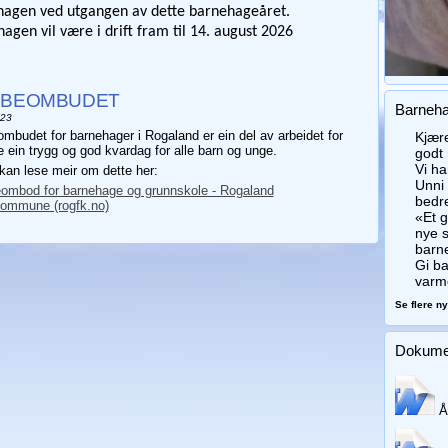
agen ved utgangen av dette barnehageåret.
agen vil være i drift fram til 14. august 2026
BEOMBUDET
Barneha
023
budet for barnehager i Rogaland er ein del av arbeidet for
Kjære
 ein trygg og god kvardag for alle barn og unge.
godt
Vi ha
an lese meir om dette her:
Unni 
mbod for barnehage og grunnskole - Rogaland
bedr
kommune (rogfk.no)
«Et g
nye 
barn
Gi b
varm
Se flere n
Dokumen
År