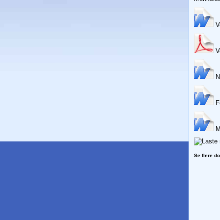
V
Ve
Ny
Fo
Ma
Se flere d