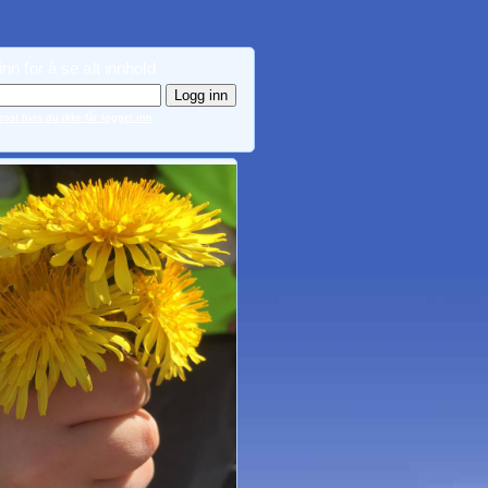
nn for å se alt innhold
ost hvis du ikke får logget inn