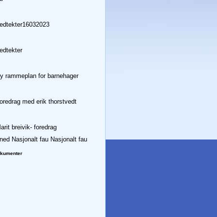
edtekter16032023
dtekter
 rammeplan for barnehager
redrag med erik thorstvedt
rit breivik- foredrag
Nasjonalt fau
okumenter